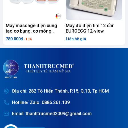
Máy massage điện xung
Máy đo điện tim 12 cần
X
tạo cơ bụng, cơ mông
EUROECG 12-view
Beurer EM20
780.000đ
Liên hệ giá
L
-13%
Địa chỉ: 282 Tô Hiến Thành, P.15, Q.10, Tp.HCM
Hotline/ Zalo: 0886.261.139
Email: thanhtrucmed2009@gmail.com