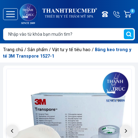
Điện
Hotline/
0
G
thoại
Zalo
h
Trang
0886.2
T
chủ
t
Giới
Trang chủ
/
Sản phẩm
/
Vật tư y tế tiêu hao
/
Băng keo trong y
thiệu
tế 3M Transpore 1527-1
Danh
mục
sản
phẩm
Thông
tin
sự
kiện