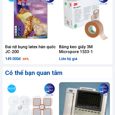
Đai nịt bụng latex hàn quốc
Băng keo giấy 3M
Q
JC-200
Micropore 1533-1
149.000đ
Liên hệ giá
L
-69%
Có thể bạn quan tâm