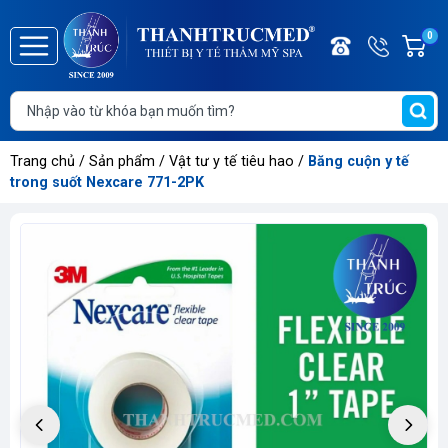
Điện
Hotline/
0
G
thoại
Zalo
h
Trang
0886.2
T
chủ
t
Giới
Trang chủ
/
Sản phẩm
/
Vật tư y tế tiêu hao
/
Băng cuộn y tế
thiệu
trong suốt Nexcare 771-2PK
Danh
mục
sản
phẩm
Thông
tin
sự
kiện