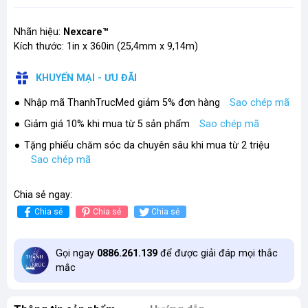
Nhãn hiệu:
Nexcare™
Kích thước: 1in x 360in (25,4mm x 9,14m)
KHUYẾN MẠI - ƯU ĐÃI
Nhập mã ThanhTrucMed giảm 5% đơn hàng
Sao chép mã
Giảm giá 10% khi mua từ 5 sản phẩm
Sao chép mã
Tặng phiếu chăm sóc da chuyên sâu khi mua từ 2 triệu
Sao chép mã
Chia sẻ ngay:
Chia sẻ
Chia sẻ
Chia sẻ
Gọi ngay
0886.261.139
để được giải đáp mọi thắc
mắc