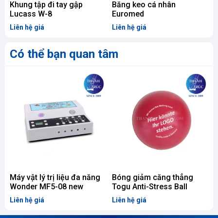
Khung tập đi tay gập
Băng keo cá nhân
B
Lucass W-8
Euromed
Liên hệ giá
Liên hệ giá
L
Có thể bạn quan tâm
Máy vật lý trị liệu đa năng
Bóng giảm căng thẳng
X
Wonder MF5-08 new
Togu Anti-Stress Ball
Liên hệ giá
Liên hệ giá
L