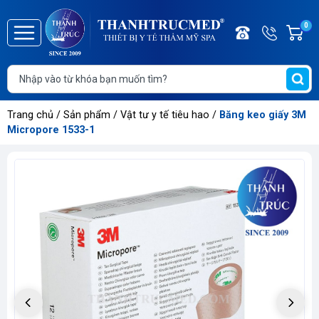
Điện
Hotline/
0
G
thoại
Zalo
h
Trang
0886.2
T
chủ
t
Giới
Trang chủ
/
Sản phẩm
/
Vật tư y tế tiêu hao
/
Băng keo giấy 3M
thiệu
Micropore 1533-1
Danh
mục
sản
phẩm
Thông
tin
sự
kiện