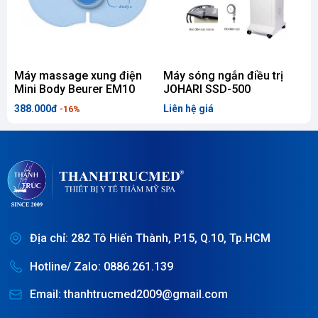
Máy massage xung điện
Máy sóng ngắn điều trị
G
Mini Body Beurer EM10
JOHARI SSD-500
388.000đ
Liên hệ giá
L
-16%
Địa chỉ: 282 Tô Hiến Thành, P.15, Q.10, Tp.HCM
Hotline/ Zalo: 0886.261.139
Email: thanhtrucmed2009@gmail.com