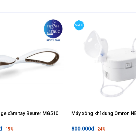
ge cầm tay Beurer MG510
Máy xông khí dung Omron N
đ
800.000đ
-15%
-24%