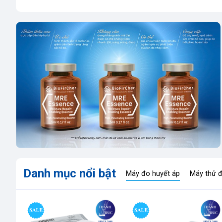
Danh mục nổi bật
Máy đo huyết áp
Máy thử 