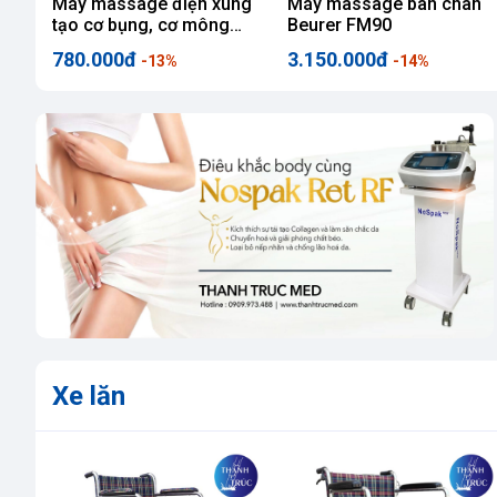
Máy massage điện xung
Máy massage bàn chân
tạo cơ bụng, cơ mông
Beurer FM90
Beurer EM20
780.000đ
3.150.000đ
-13%
-14%
Xe lăn