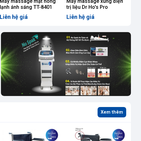
Máy massage mặt nóng
Máy massage xung điện
lạnh ánh sáng TT-8401
trị liệu Dr Ho's Pro
Liên hệ giá
Liên hệ giá
Xem thêm