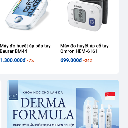
Máy đo huyết áp bắp tay
Máy đo huyết áp cổ tay
Máy
Beurer BM44
Omron HEM-6161
Om
71
1.300.000đ
699.000đ
1.
-7%
-24%