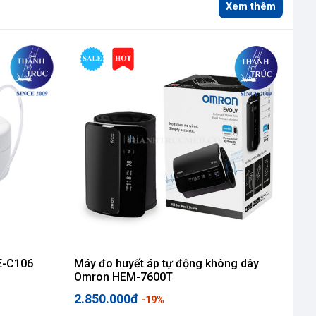
Xem thêm
E-C106
Máy đo huyết áp tự động không dây
Máy
Omron HEM-7600T
2.850.000đ
87
-19%