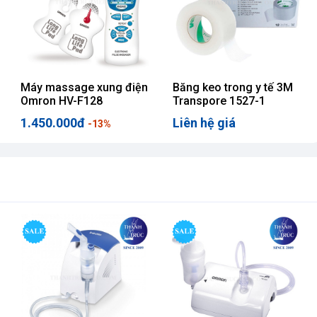
Băng keo trong y tế 3M
Ghế bô vệ sinh Lucass G-
Transpore 1527-1
696
Liên hệ giá
Liên hệ giá