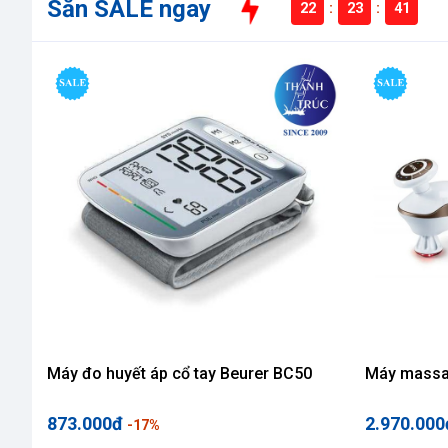
Săn SALE ngay
22
:
23
:
39
Liên
hệ
Máy đo huyết áp cổ tay Beurer BC50
Máy massa
873.000đ
2.970.000
-17%