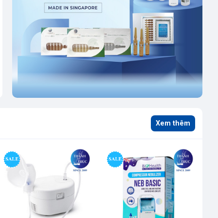
Máy xông khí dung Beurer
Đai nịt bụng latex hàn
IH60
quốc JC-200
2.160.000đ
149.000đ
-15%
-69%
Xem thêm