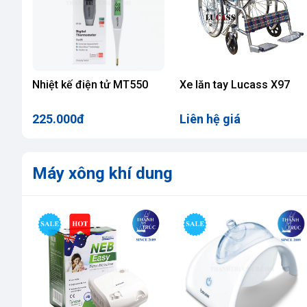
0
Xe lăn tay Lucass X97
Máy massage xung điện
Omron HV-F128
Liên hệ giá
1.450.000đ
-13%
Máy xông khí dung