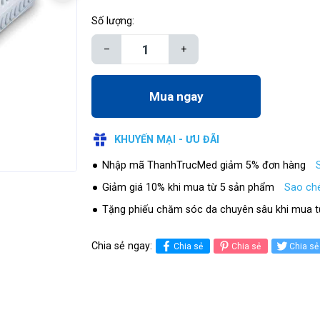
Số lượng:
–
+
Mua ngay
KHUYẾN MẠI - ƯU ĐÃI
Nhập mã ThanhTrucMed giảm 5% đơn hàng
Giảm giá 10% khi mua từ 5 sản phẩm
Sao ch
Tặng phiếu chăm sóc da chuyên sâu khi mua t
Chia sẻ ngay:
Chia sẻ
Chia sẻ
Chia sẻ