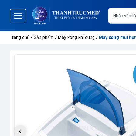
Trang
chủ
Trang chủ
/
Sản phẩm
/
Máy xông khí dung
/
Máy xông mũi họn
Giới
thiệu
Danh
mục
sản
phẩm
Thông
tin
sự
kiện