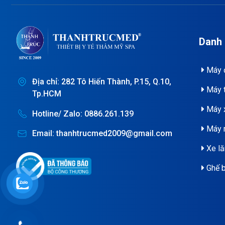
Danh
Máy đ
Địa chỉ: 282 Tô Hiến Thành, P.15, Q.10,
Máy t
Tp.HCM
Máy x
Hotline/ Zalo: 0886.261.139
Máy 
Email: thanhtrucmed2009@gmail.com
Xe lă
Ghế b