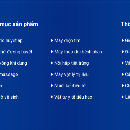
 mục sản phẩm
Thô
o huyết áp
Máy điện tim
Giớ
hử đường huyết
Máy theo dõi bệnh nhân
Đi
ông khí dung
Nồi hấp tiệt trùng
Vậ
massage
Máy vật lý trị liệu
Cá
n
Nhiệt kế điện tử
Ch
ô vệ sinh
Vật tư y tế tiêu hao
Li