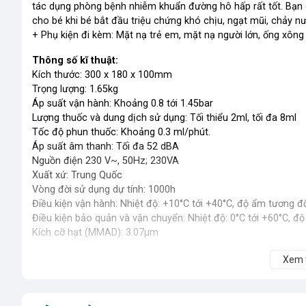
tác dụng phòng bệnh nhiễm khuẩn đường hô hấp rất tốt. Bạn
cho bé khi bé bắt đầu triệu chứng khó chịu, ngạt mũi, chảy nư
+ Phụ kiện đi kèm: Mặt nạ trẻ em, mặt nạ người lớn, ống xông
Thông số kĩ thuật:
Kích thước: 300 x 180 x 100mm
Trọng lượng: 1.65kg
Áp suất vận hành: Khoảng 0.8 tới 1.45bar
Lượng thuốc và dung dịch sử dụng: Tối thiểu 2ml, tối đa 8ml
Tốc độ phun thuốc: Khoảng 0.3 ml/phút.
Áp suất âm thanh: Tối đa 52 dBA
Nguồn điện 230 V~, 50Hz; 230VA
Xuất xứ: Trung Quốc
Vòng đời sử dụng dự tính: 1000h
Điều kiện vận hành: Nhiệt độ: +10°C tới +40°C, độ ẩm tương đố
Điều kiện bảo quản và vận chuyển: Nhiệt độ: 0°C tới +60°C, đ
Kích cỡ hạt (MMAD): 3.07µm
Xem