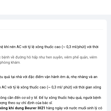
 khí nén AC với tỷ lệ xông thuốc cao (~ 0,3 ml/phút) với thời
 các bệnh về đường hô hấp như hen suyễn, viêm phế quản, viêm
à phòng khám.
ệu quả tại nhà với đặc điểm vận hành êm ái, nhẹ nhàng và an
C với tỷ lệ xông thuốc cao (~ 0,3 ml/ phút) với thời gian xông
hông cần đến cơ sở y tế. Để tự xông thuốc hiệu quả, người bệnh
ượng theo sự chỉ định của bác sĩ.
xông khí dung Beurer IH21
hàng ngày với nước muối sinh lý có