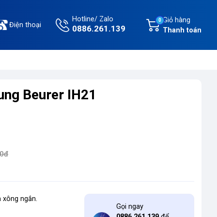
Hotline/ Zalo
Giỏ hàng
0
Điện thoại
0886.261.139
Thanh toán
ung Beurer IH21
00đ
n xông ngắn.
Gọi ngay
0886.261.139
để