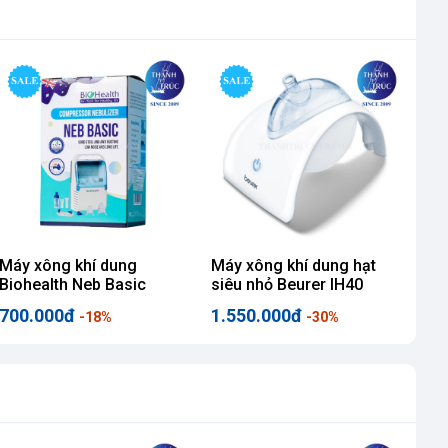
Máy xông khí dung
Máy xông khí dung hạt
Máy
Biohealth Neb Basic
siêu nhỏ Beurer IH40
âm
700.000đ
1.550.000đ
3.
-18%
-30%