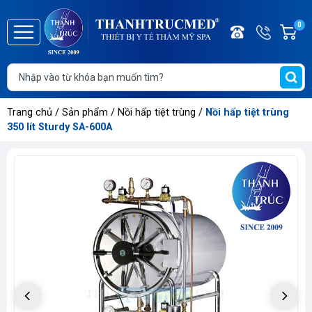
Điện
Hotline/
0
G
thoại
Zalo
h
Trang
0886.2
T
chủ
t
Giới
Trang chủ
/
Sản phẩm
/
Nồi hấp tiệt trùng
/
Nồi hấp tiệt trùng
thiệu
350 lít Sturdy SA-600A
Danh
mục
sản
phẩm
Thông
tin
sự
kiện