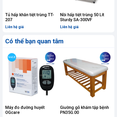
Tủ hấp khăn tiệt trùng TT-
Nồi hấp tiệt trùng 50 Lít
N
207
Sturdy SA-300VF
S
Liên hệ giá
Liên hệ giá
L
Có thể bạn quan tâm
Máy đo đường huyết
Giường gỗ khám tập bệnh
M
OGcare
PN35G.00