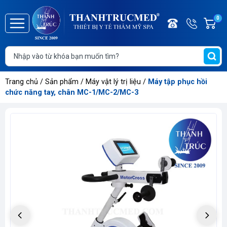
Điện
Hotline/
0
G
thoại
Zalo
h
Trang
0886.2
T
chủ
t
Giới
Trang chủ
/
Sản phẩm
/
Máy vật lý trị liệu
/
Máy tập phục hồi
thiệu
chức năng tay, chân MC-1/MC-2/MC-3
Danh
mục
sản
phẩm
Thông
tin
sự
kiện