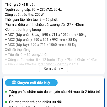
Thông số kỹ thuật:
Nguồn cung cấp: 90 ~ 230VAC, 50Hz
Công suất tiêu thụ: 200W
Thời gian tập: liên tục, 5 ~ 60 phút.
Phạm vi điều chỉnh chiều dài xương đùi: 27 ~ 43cm
Kích thước, trọng lượng:
+ MC1 (tập chân & tay): 590 x 711 x 1060 mm / 50kg
+ MC2 (tập chân): 590 x 601 x 992 mm / 38 Kg
+ MC3 (tập tay): 590 x 711 x 1060 mm / 35 Kg
Chế độ thụ động:
+ Tốc độ: 0 ~ 60 vòng/phút.
+ Công suất motor: 0 ~ 12 bước | Tay: ~7Nm | Chân: ~14Nm
+ Điều khiển SPASM: Off/ OSC.1/ OSC.2/ OSC.3
Xem thêm
+ Thay đổi hướng: cố định, 2 ~ 10 phút.
Chế độ tích cực:
+ Trở kháng tập luyện: 0 ~ 12 bước | Tay: ~7Nm | Chân: ~14Nm
Khuyến mãi đặc biệt
+ Tốc độ tối đa: ~120 rpm (vòng/phút)
Thời gian tập: liên tục, 5 ~ 60 phút.
Tặng phiếu chăm sóc da chuyên sâu khi mua từ 2 triệu trở
lên.
Chương trình trả góp nhiều ưu đãi.