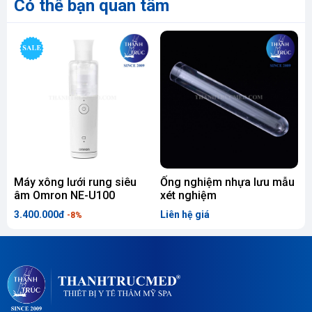
Có thể bạn quan tâm
Máy xông lưới rung siêu
Ống nghiệm nhựa lưu mẫu
G
âm Omron NE-U100
xét nghiệm
3.400.000đ
Liên hệ giá
L
-8%