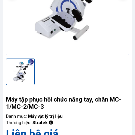
Liên
hệ
Máy tập phục hồi chức năng tay, chân MC-
1/MC-2/MC-3
Danh mục:
Máy vật lý trị liệu
Thương hiệu:
Stratek
Liên hệ giá