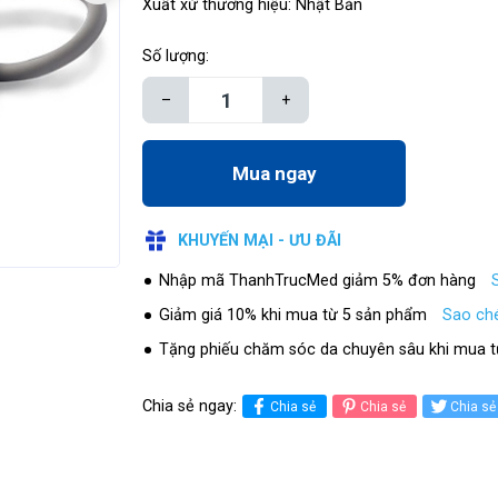
Xuất xứ thương hiệu: Nhật Bản
Số lượng:
–
+
Mua ngay
KHUYẾN MẠI - ƯU ĐÃI
Nhập mã ThanhTrucMed giảm 5% đơn hàng
Giảm giá 10% khi mua từ 5 sản phẩm
Sao ch
Tặng phiếu chăm sóc da chuyên sâu khi mua t
Chia sẻ ngay:
Chia sẻ
Chia sẻ
Chia sẻ