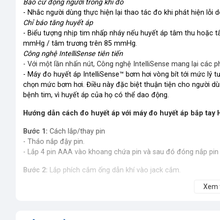
Báo cử động người trong khi đo
- Nhắc người dùng thực hiện lại thao tác đo khi phát hiện lỗi
Chỉ báo tăng huyết áp
- Biểu tượng nhịp tim nhấp nháy nếu huyết áp tâm thu hoặc 
mmHg / tâm trương trên 85 mmHg.
Công nghệ IntelliSense tiên tiến
- Với một lần nhấn nút, Công nghệ IntelliSense mang lại các p
- Máy đo huyết áp IntelliSense™ bơm hơi vòng bít tới mức lý 
chọn mức bơm hơi. Điều này đặc biệt thuận tiện cho người dùn
bệnh tim, vì huyết áp của họ có thể dao động.
Hướng dẫn cách đo huyết áp với máy đo huyết áp bắp tay
Bước 1:
Cách lắp/thay pin
- Tháo nắp đậy pin.
- Lắp 4 pin AAA vào khoang chứa pin và sau đó đóng nắp pin l
Bước 2:
Lắp phích cắm ống dẫn khí vào jack cắm.
Xem
Bước 3:
Cách quấn vòng bít
- Xắn phần áo ở cánh tay cần đo. Không quấn vòng bít trên lớ
- Lồng tay vào vòng bít. Mép cuối của vòng bít phải cách khuỷ
nằm ở chính giữa mặt trong cánh tay.