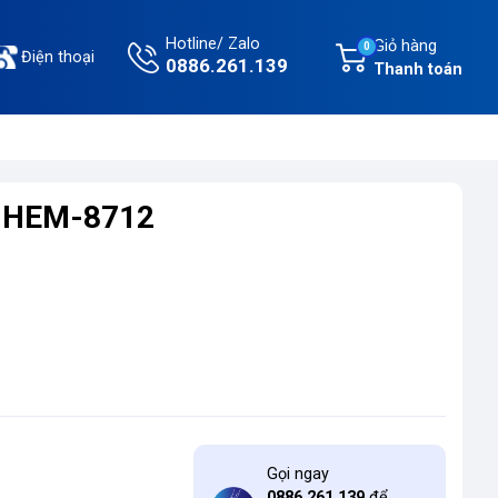
Hotline/ Zalo
Giỏ hàng
0
Điện thoại
0886.261.139
Thanh toán
g HEM-8712
Gọi ngay
0886.261.139
để