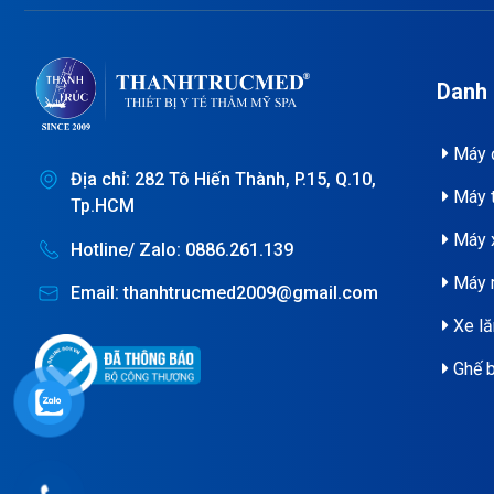
Danh
Máy đ
Địa chỉ: 282 Tô Hiến Thành, P.15, Q.10,
Máy t
Tp.HCM
Máy x
Hotline/ Zalo: 0886.261.139
Máy 
Email: thanhtrucmed2009@gmail.com
Xe lă
Ghế b