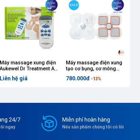
Máy massage xung điện
Máy massage điện xung
Nhi
Aukewel Dr Treatment AK-
tạo cơ bụng, cơ mông
2000
Beurer EM20
Liên hệ giá
780.000đ
22
-13%
àng 24/7
Miễn phí hoàn hàng
tôi ngay
Nếu sản phẩm chúng tôi có lỗi