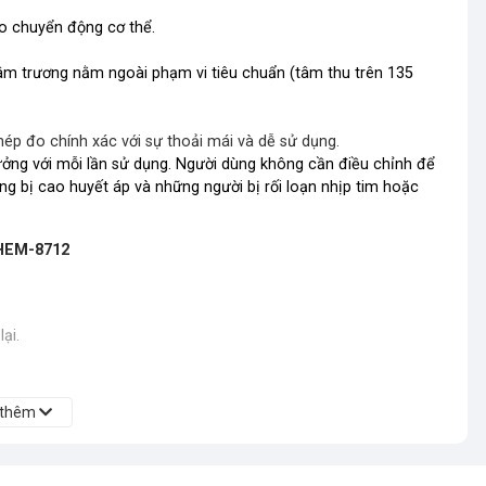
 do chuyển động cơ thể.
tâm trương nằm ngoài phạm vi tiêu chuẩn (tâm thu trên 135
hép đo chính xác với sự thoải mái và dễ sử dụng.
tưởng với mỗi lần sử dụng. Người dùng không cần điều chỉnh để
g bị cao huyết áp và những người bị rối loạn nhịp tim hoặc
 HEM-8712
ại.
 thêm
p áo dày.
u tay từ 1 - 2cm. Phần đánh dấu (mũi tên ở dưới ống dẫn khí)