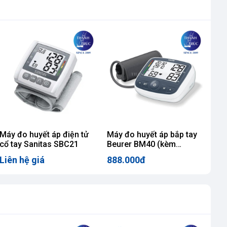
Máy đo huyết áp điện tử
Máy đo huyết áp bắp tay
Máy
cổ tay Sanitas SBC21
Beurer BM40 (kèm
Om
Adapter)
Liên hệ giá
888.000đ
1.