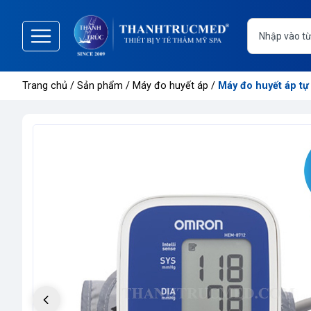
Trang
chủ
Trang chủ
/
Sản phẩm
/
Máy đo huyết áp
/
Máy đo huyết áp t
Giới
thiệu
Danh
mục
sản
phẩm
Thông
tin
sự
kiện