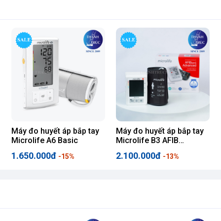
đo thoải mái, không quá nóng hoặc quá lạnh.
ục hoặc ăn 30 phút trước khi đo huyết áp.
Máy đo huyết áp bắp tay
Máy đo huyết áp bắp tay
Microlife A6 Basic
Microlife B3 AFIB
Advanced
1.650.000đ
2.100.000đ
-15%
-13%