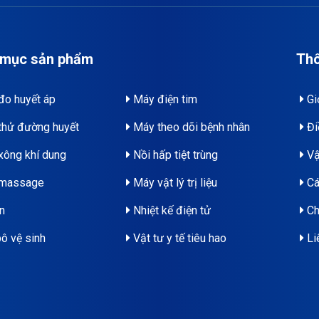
 mục sản phẩm
Thô
o huyết áp
Máy điện tim
Giớ
hử đường huyết
Máy theo dõi bệnh nhân
Đi
ông khí dung
Nồi hấp tiệt trùng
Vậ
massage
Máy vật lý trị liệu
Cá
n
Nhiệt kế điện tử
Ch
ô vệ sinh
Vật tư y tế tiêu hao
Li